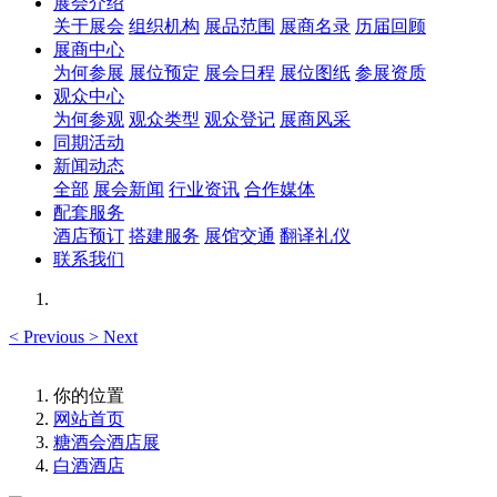
展会介绍
关于展会
组织机构
展品范围
展商名录
历届回顾
展商中心
为何参展
展位预定
展会日程
展位图纸
参展资质
观众中心
为何参观
观众类型
观众登记
展商风采
同期活动
新闻动态
全部
展会新闻
行业资讯
合作媒体
配套服务
酒店预订
搭建服务
展馆交通
翻译礼仪
联系我们
<
Previous
>
Next
你的位置
网站首页
糖酒会酒店展
白酒酒店