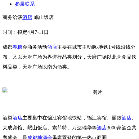
参展联系
商务洽谈
酒店
-岷山饭店
时间：拟定4月7-11日
成都
春糖
会商务活动
酒店
主要在城市主动脉-地铁1号线沿线分
布，又以天府广场为界进行品类划分，天府广场以北为食品饮
料品类，天府广场以南为酒类。
酒类
酒店
主要集中在锦江宾馆地铁站，锦江宾馆、丽致
酒店
、
大成宾馆、岷山饭店、索菲特、万达瑞华等
酒店
3000家酒企共
襄盛会，是
成都糖酒会
毋庸置疑的第一热点商圈。