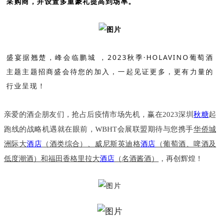
采购商，并设置多重豪礼提高到场率。
盛宴据翘楚，峰会临鹏城 ，2023秋季·HOLAVINO葡萄酒
主题主题招商盛会待您的加入，一起见证更多，更有力量的
行业呈现！
亲爱的酒企朋友们，抢占后疫情市场先机，赢在2023深圳
秋糖
起
跑线的战略机遇就在眼前，WBHT会展联盟期待与您携手
华
侨城
洲际大
酒店
（酒类综合）、
威尼斯英迪格
酒店
（葡萄酒、啤酒及
低度潮酒）和福田香格里拉大
酒店
（名酒酱酒）
，再创辉煌！