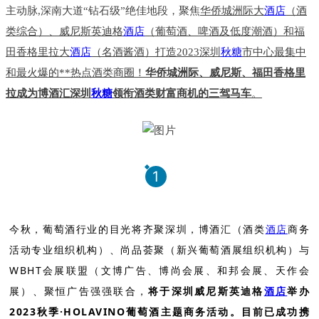
主动脉,深南大道“钻石级”绝佳地段，
聚焦
华侨城洲际大
酒店
（酒
类综合）、威尼斯英迪格
酒店
（葡萄酒、啤酒及低度潮酒）和福
田香格里拉大
酒店
（名酒酱酒）打造2023深圳
秋糖
市中心最集中
和最火爆的**热点酒类商圈！
华侨城洲际、威尼斯、福田香格里
拉成为博酒汇深圳
秋糖
领衔酒类财富商机的三驾马车
。
1
今秋，葡萄酒行业的目光将齐聚深圳，博酒汇（酒类
酒店
商务
活动专业组织机构）、
尚品荟聚（新兴葡萄酒展组织机构）与
WBHT会展联盟（文博广告、博尚会展、和邦会展、天作会
展）、聚恒广告强强联合，
将于深圳威尼斯英迪格
酒店
举办
2023秋季·HOLAVINO葡萄酒主题商务活动。
目前已成功携