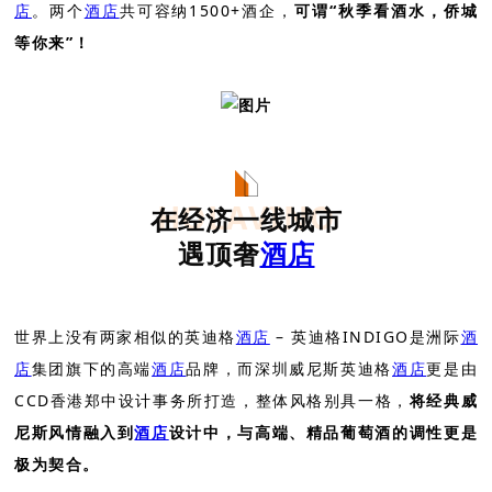
店
。两个
酒店
共可容纳1500+酒企，
可谓“秋季看酒水，侨城
等你来”！
HOLAVINO
在经济一线城市
遇顶奢
酒店
世界上没有两家相似的英迪格
酒店
– 英迪格INDIGO是洲际
酒
店
集团旗下的高端
酒店
品牌，而深圳威尼斯英迪格
酒店
更是由
CCD香港郑中设计事务所打造，整体风格别具一格，
将经典威
尼斯风情融入到
酒店
设计中，与高端、精品葡萄酒的调性更是
极为契合。