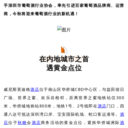
手深圳市葡萄酒行业协会，率先引进百家葡萄酒品牌商、运营
商，今秋将迎来葡萄酒行业的新机遇！
HOLAVINO
在内地城市之首
遇黄金点位
威尼斯英迪格
酒店
位于南山区华侨城CBD中心区，与益田假日
广场、世界之窗、欢乐谷相邻，距离世界之窗地铁站仅300
米，华侨城地铁站800米，地铁1号、2号线即在
酒店
门口，四
通八达可抵达深圳湾口岸、宝安国际机场、蛇口客运港等。
酒
店
位于
秋糖
会
酒店
商务活动的黄金点位，紧挨华侨城洲际
酒