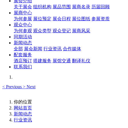
展会介绍
关于展会
组织机构
展品范围
展商名录
历届回顾
展商中心
为何参展
展位预定
展会日程
展位图纸
参展资质
观众中心
为何参观
观众类型
观众登记
展商风采
同期活动
新闻动态
全部
展会新闻
行业资讯
合作媒体
配套服务
酒店预订
搭建服务
展馆交通
翻译礼仪
联系我们
<
Previous
>
Next
你的位置
网站首页
新闻动态
行业资讯